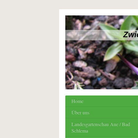
Zwi
Home
Über uns
Landesgartenschau Aue / Bad
Schlema